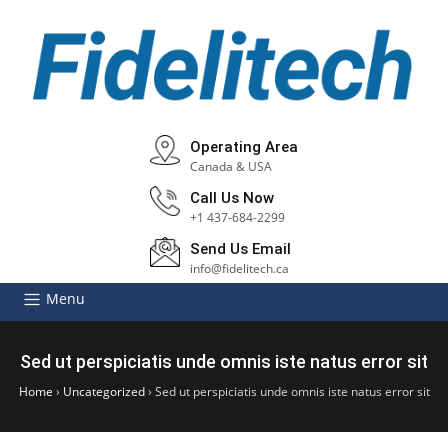
Operating Area
Canada & USA
Call Us Now
+1 437-684-2299
Send Us Email
info@fidelitech.ca
Menu
Sed ut perspiciatis unde omnis iste natus error sit
Home
›
Uncategorized
›
Sed ut perspiciatis unde omnis iste natus error sit