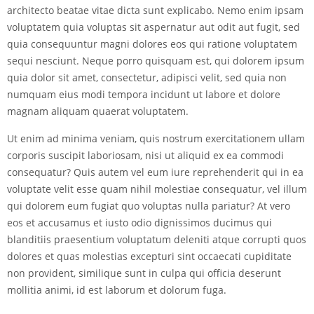
architecto beatae vitae dicta sunt explicabo. Nemo enim ipsam
voluptatem quia voluptas sit aspernatur aut odit aut fugit, sed
quia consequuntur magni dolores eos qui ratione voluptatem
sequi nesciunt. Neque porro quisquam est, qui dolorem ipsum
quia dolor sit amet, consectetur, adipisci velit, sed quia non
numquam eius modi tempora incidunt ut labore et dolore
magnam aliquam quaerat voluptatem.
Ut enim ad minima veniam, quis nostrum exercitationem ullam
corporis suscipit laboriosam, nisi ut aliquid ex ea commodi
consequatur? Quis autem vel eum iure reprehenderit qui in ea
voluptate velit esse quam nihil molestiae consequatur, vel illum
qui dolorem eum fugiat quo voluptas nulla pariatur? At vero
eos et accusamus et iusto odio dignissimos ducimus qui
blanditiis praesentium voluptatum deleniti atque corrupti quos
dolores et quas molestias excepturi sint occaecati cupiditate
non provident, similique sunt in culpa qui officia deserunt
mollitia animi, id est laborum et dolorum fuga.