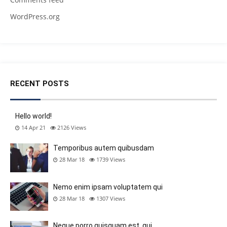
WordPress.org
RECENT POSTS
Hello world!
14 Apr 21
2126
Views
Temporibus autem quibusdam
28 Mar 18
1739
Views
Nemo enim ipsam voluptatem qui
28 Mar 18
1307
Views
Neque porro quisquam est, qui